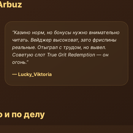
Arbuz
“Казино норм, но бонусы нужно внимательно
читать. Вейджер высоковат, зато фриспины
реальные. Отыграл с трудом, но вывел.
Советую слот True Grit Redemption — он
огонь.”
— Lucky_Viktoria
 и по делу