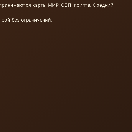
 принимаются карты МИР, СБП, крипта. Средний
грой без ограничений.