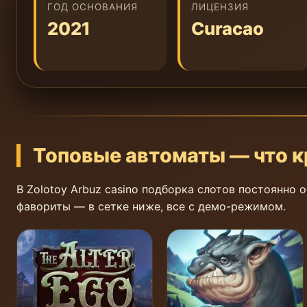
ГОД ОСНОВАНИЯ
ЛИЦЕНЗИЯ
2021
Curacao
Топовые автоматы — что к
В Zolotoy Arbuz casino подборка слотов постоянно
фавориты — в сетке ниже, все с демо-режимом.