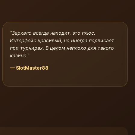
“Зеркало всегда находит, это плюс.
Интерфейс красивый, но иногда подвисает
при турнирах. В целом неплохо для такого
казино.”
— SlotMaster88