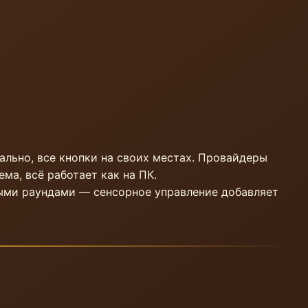
ально, все кнопки на своих местах. Провайдеры
ма, всё работает как на ПК.
ными раундами — сенсорное управление добавляет