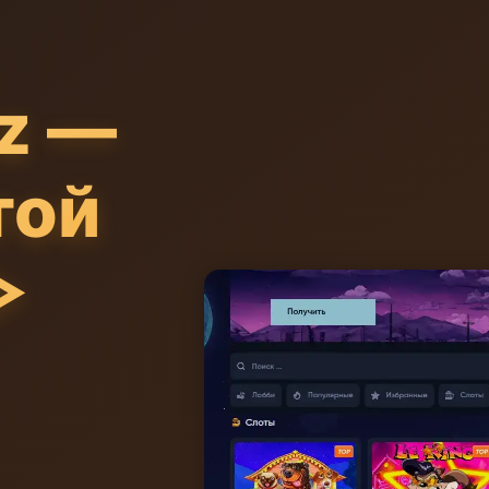
uz —
той
ᐈ