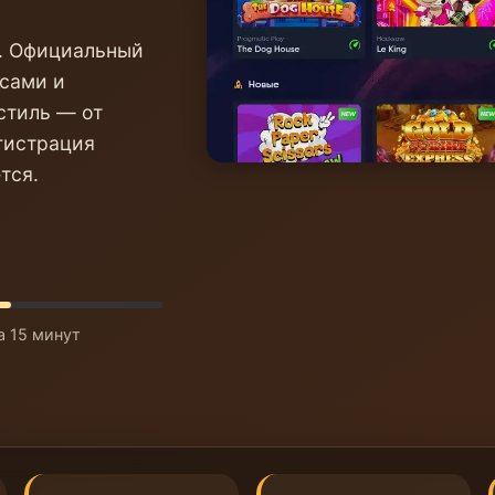
а. Официальный
усами и
стиль — от
егистрация
тся.
а 15 минут