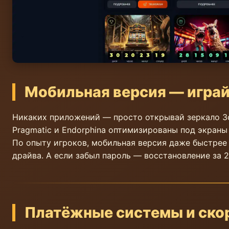
Мобильная версия — играй
Никаких приложений — просто открывай зеркало Зол
Pragmatic и Endorphina оптимизированы под экраны
По опыту игроков, мобильная версия даже быстрее
драйва. А если забыл пароль — восстановление за 
Платёжные системы и ско